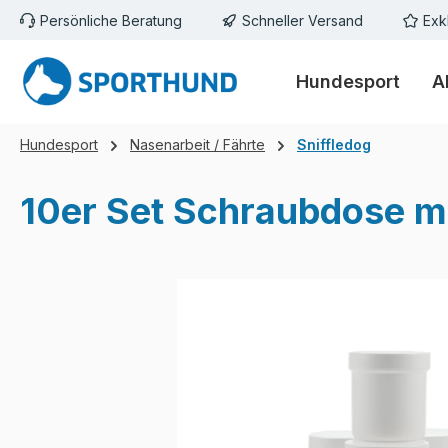
Persönliche Beratung
Schneller Versand
Exk
m Hauptinhalt springen
Zur Suche springen
Zur Hauptnavigation springen
Hundesport
A
Hundesport
Nasenarbeit / Fährte
Sniffledog
10er Set Schraubdose m
Bildergalerie überspringen