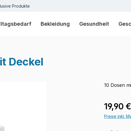
lusive Produkte
lltagsbedarf
Bekleidung
Gesundheit
Ges
it Deckel
10 Dosen mi
Regulärer Pr
19,90 
Preise inkl. 