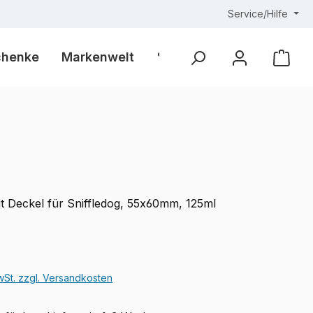
Service/Hilfe
chenke
Markenwelt
% Outlet %
Ware
t Deckel für Sniffledog, 55x60mm, 125ml
eis:
€
MwSt. zzgl. Versandkosten