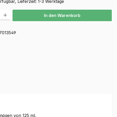
fügbar, Lieferzeit: 1-3 Werktage
l: Gib den gewünschten Wert ein oder benutze die Schaltflächen u
In den Warenkorb
7013549
rmögen von 125 ml.