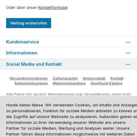
Oder über unser
Kontaktformular
.
Vertrag widerrufen
Kundenservice
Informationen
Social Media und Kontakt
Versandinformationen
Zahlungsarten
Vereinsrabatt
Kontakt
Batterieentsorgung
Warenrücksendung
Sporthund Katalog
Alle Preise inkl. gesetzl. Mehrwertsteuer zzgl.
Versandkosten
, wenn nicht
anders angegeben. Preise vor dem Login werden in Euro (DE) angezeigt.
Streichpreise = UVP-Preise. Abbildungen ähnlich. Änderungen
Hunde lieben Kekse. Wir verwenden Cookies, um Inhalte und Anzeige
vorbehalten.
zu personalisieren, Funktion für soziale Medien anbieten zu können u
© 2026 Sporthund - Alle Rechte vorbehalten. Theme by
ThemeWare®
die Zugriffe auf unsere Webseite zu analysieren. Außerdem geben wi
Informationen zu Ihrer Verwendung unserer Website ans unsere
Partner für soziale Medien, Werbung und Analysen weiter. Unsere
Partner führen diese Informationen möglichweise mit weiteren Daten