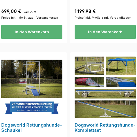
Verkaufspreis:
Regulärer Preis:
Regulärer Preis:
699,00 €
1.199,98 €
748,99 €
Preise inkl. MwSt. zzgl. Versandkosten
Preise inkl. MwSt. zzgl. Versandkosten
In den Warenkorb
In den Warenkorb
Dogsworld Rettungshunde-
Dogsworld Rettungshunde-
Schaukel
Komplettset