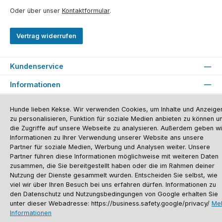
Oder über unser
Kontaktformular
.
Vertrag widerrufen
Kundenservice
Informationen
Social Media und Kontakt
Hunde lieben Kekse. Wir verwenden Cookies, um Inhalte und Anzeige
zu personalisieren, Funktion für soziale Medien anbieten zu können u
Versandinformationen
Zahlungsarten
Vereinsrabatt
Kontakt
die Zugriffe auf unsere Webseite zu analysieren. Außerdem geben wi
Batterieentsorgung
Warenrücksendung
Sporthund Katalog
Informationen zu Ihrer Verwendung unserer Website ans unsere
Partner für soziale Medien, Werbung und Analysen weiter. Unsere
Alle Preise inkl. gesetzl. Mehrwertsteuer zzgl.
Versandkosten
, wenn nicht
Partner führen diese Informationen möglichweise mit weiteren Daten
anders angegeben. Preise vor dem Login werden in Euro (DE) angezeigt.
zusammen, die Sie bereitgestellt haben oder die im Rahmen deiner
Streichpreise = UVP-Preise. Abbildungen ähnlich. Änderungen
Nutzung der Dienste gesammelt wurden. Entscheiden Sie selbst, wie
vorbehalten.
© 2026 Sporthund - Alle Rechte vorbehalten. Theme by
ThemeWare®
viel wir über Ihren Besuch bei uns erfahren dürfen. Informationen zu
den Datenschutz und Nutzungsbedingungen von Google erhalten Sie
unter dieser Webadresse: https://business.safety.google/privacy/
Me
Informationen