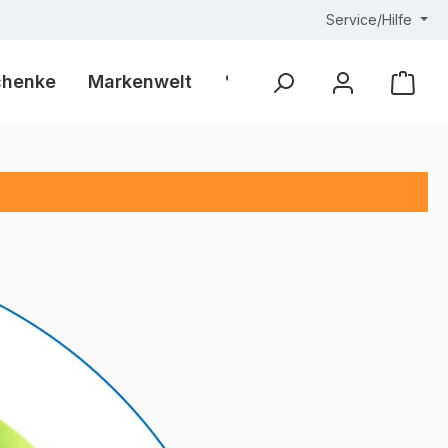
Service/Hilfe
chenke
Markenwelt
% Outlet %
Ware