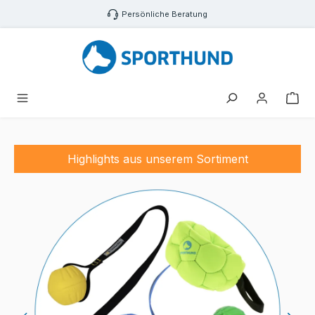
Zum Hauptinhalt springen
Persönliche Beratung
Sporthund
Sporthund
Sporthund
Sporthund
Hundlands
Sporthund
War
HETZARM
TASCHENSHIRT
PASSIONSHIRT
PASSIONSHIRT
OPTIMUS
TRAININGSLEGGINS
NETZWESTE
Highlights aus unserem Sortiment