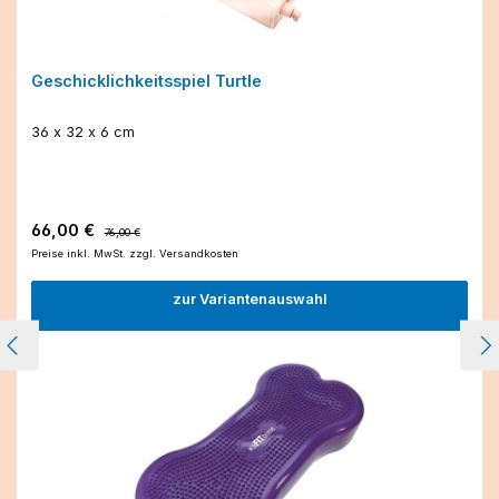
Geschicklichkeitsspiel Turtle
36 x 32 x 6 cm
Verkaufspreis:
Regulärer Preis:
66,00 €
76,00 €
Preise inkl. MwSt. zzgl. Versandkosten
zur Variantenauswahl