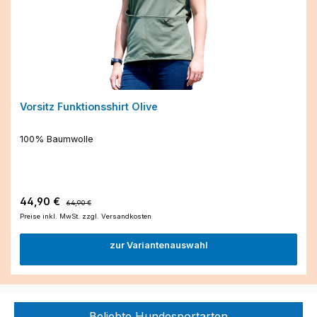
Vorsitz Funktionsshirt Olive
100% Baumwolle
Verkaufspreis:
Regulärer Preis:
44,90 €
64,90 €
Preise inkl. MwSt. zzgl. Versandkosten
zur Variantenauswahl
Beliebte Hundesportarten