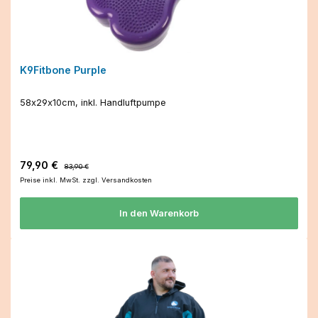
K9Fitbone Purple
58x29x10cm, inkl. Handluftpumpe
Verkaufspreis:
Regulärer Preis:
79,90 €
83,90 €
Preise inkl. MwSt. zzgl. Versandkosten
In den Warenkorb