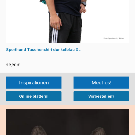
Sporthund Taschenshirt dunkelblau XL
29,90 €
Inspirationen
Meet us!
Online blättern!
Vorbestellen?