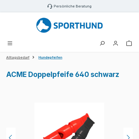
Zum Hauptinhalt springen
Persönliche Beratung
War
Alltagsbedarf
Hundepfeifen
ACME Doppelpfeife 640 schwarz
Bildergalerie überspringen