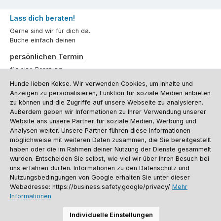
Lass dich beraten!
Gerne sind wir für dich da.
Buche einfach deinen
persönlichen Termin
für eine Beratung.
Hunde lieben Kekse. Wir verwenden Cookies, um Inhalte und
Oder über unser
Kontaktformular
.
Anzeigen zu personalisieren, Funktion für soziale Medien anbieten
zu können und die Zugriffe auf unsere Webseite zu analysieren.
Vertrag widerrufen
Außerdem geben wir Informationen zu Ihrer Verwendung unserer
Website ans unsere Partner für soziale Medien, Werbung und
Analysen weiter. Unsere Partner führen diese Informationen
möglichweise mit weiteren Daten zusammen, die Sie bereitgestellt
Kundenservice
haben oder die im Rahmen deiner Nutzung der Dienste gesammelt
Informationen
wurden. Entscheiden Sie selbst, wie viel wir über Ihren Besuch bei
uns erfahren dürfen. Informationen zu den Datenschutz und
Social Media und Kontakt
Nutzungsbedingungen von Google erhalten Sie unter dieser
Webadresse: https://business.safety.google/privacy/
Mehr
Informationen
Versandinformationen
Zahlungsarten
Vereinsrabatt
Kontakt
Batterieentsorgung
Warenrücksendung
Sporthund Katalog
Individuelle Einstellungen