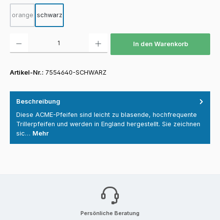
orange
schwarz
(Diese Option ist zurzeit nicht verfügbar.)
Produkt Anzahl: Gib den gewünschten Wert ein oder benutze die Schaltfläch
In den Warenkorb
Artikel-Nr.:
7554640-SCHWARZ
Beschreibung
Diese ACME-Pfeifen sind leicht zu blasende, hochfrequente
Trillerpfeifen und werden in England hergestellt. Sie zeichnen
sic…
Mehr
Persönliche Beratung