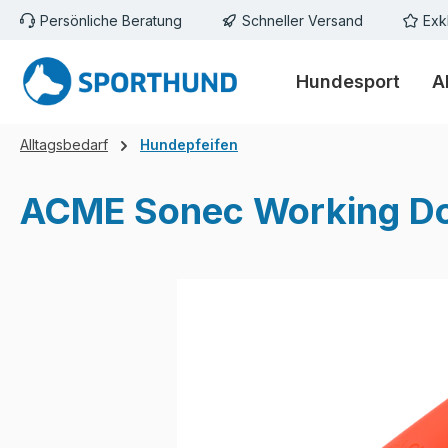
Persönliche Beratung
Schneller Versand
Exk
m Hauptinhalt springen
Zur Suche springen
Zur Hauptnavigation springen
Hundesport
A
Alltagsbedarf
Hundepfeifen
ACME Sonec Working Dog
Bildergalerie überspringen