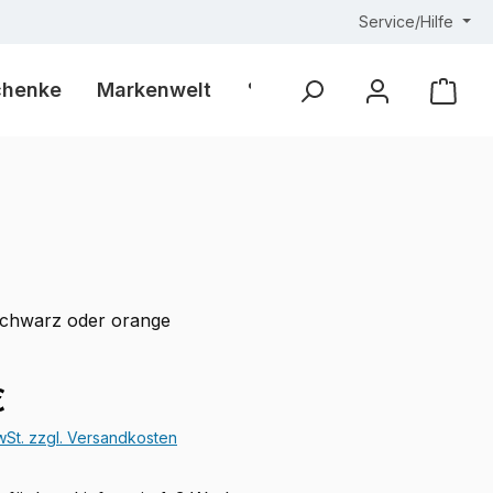
Service/Hilfe
chenke
Markenwelt
% Outlet %
Ware
schwarz oder orange
eis:
€
MwSt. zzgl. Versandkosten