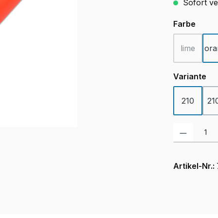
Sofort ver
ausw
Farbe
lime
ora
(Diese Opt
au
Variante
210
21
Produkt Anzah
Artikel-Nr.: