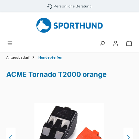
Zum Hauptinhalt springen
Persönliche Beratung
War
Alltagsbedarf
Hundepfeifen
ACME Tornado T2000 orange
Bildergalerie überspringen