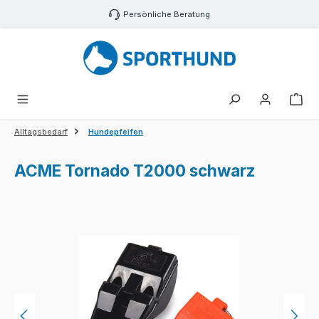
Zum Hauptinhalt springen
Persönliche Beratung
War
Alltagsbedarf
Hundepfeifen
ACME Tornado T2000 schwarz
Bildergalerie überspringen