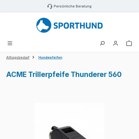
Zum Hauptinhalt springen
Persönliche Beratung
War
Alltagsbedarf
Hundepfeifen
ACME Trillerpfeife Thunderer 560
Bildergalerie überspringen