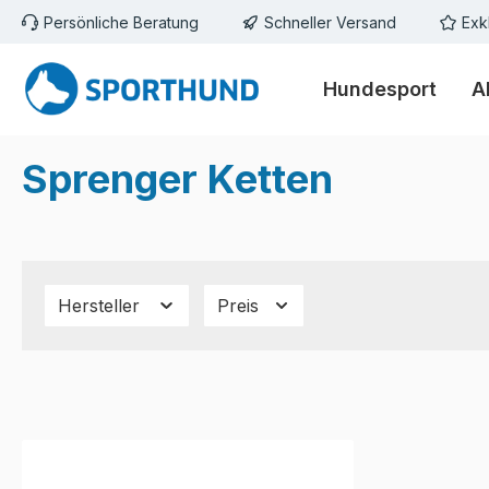
Persönliche Beratung
Schneller Versand
Exk
m Hauptinhalt springen
Zur Suche springen
Zur Hauptnavigation springen
Hundesport
A
Sprenger Ketten
Hersteller
Preis