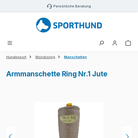
Zum Hauptinhalt springen
Persönliche Beratung
War
Hundesport
Mondioring
Manschetten
Armmanschette Ring Nr.1 Jute
Bildergalerie überspringen