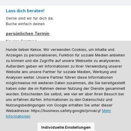
Lass dich beraten!
Gerne sind wir für dich da.
Buche einfach deinen
persönlichen Termin
für eine Beratung.
Hunde lieben Kekse. Wir verwenden Cookies, um Inhalte und
Oder über unser
Kontaktformular
.
Anzeigen zu personalisieren, Funktion für soziale Medien anbieten
zu können und die Zugriffe auf unsere Webseite zu analysieren.
Vertrag widerrufen
Außerdem geben wir Informationen zu Ihrer Verwendung unserer
Website ans unsere Partner für soziale Medien, Werbung und
Analysen weiter. Unsere Partner führen diese Informationen
möglichweise mit weiteren Daten zusammen, die Sie bereitgestellt
Kundenservice
haben oder die im Rahmen deiner Nutzung der Dienste gesammelt
Informationen
wurden. Entscheiden Sie selbst, wie viel wir über Ihren Besuch bei
uns erfahren dürfen. Informationen zu den Datenschutz und
Social Media und Kontakt
Nutzungsbedingungen von Google erhalten Sie unter dieser
Webadresse: https://business.safety.google/privacy/
Mehr
Informationen
Versandinformationen
Zahlungsarten
Vereinsrabatt
Kontakt
Batterieentsorgung
Warenrücksendung
Sporthund Katalog
Individuelle Einstellungen