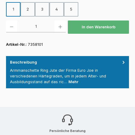
1
2
3
4
5
Produkt Anzahl: Gib den gewünschten Wert ein oder benutze die Schaltfläch
In den Warenkorb
Artikel-Nr.:
7358101
Beschreibung
Armmanschette Ring Jute der Firma Euro Joe in
verschiedenen Härtegraden, um in jedem Alter- und
Ausbildungsstand auf das ric…
Mehr
Persönliche Beratung