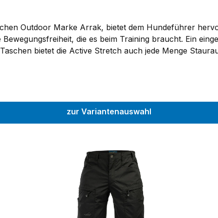
schen Outdoor Marke Arrak, bietet dem Hundeführer hervor
ie Bewegungsfreiheit, die es beim Training braucht. Ein ei
 Taschen bietet die Active Stretch auch jede Menge Stauraum
mige Taschen mit Reißverschlüssen und rückseitig gibt es 
ngebracht, die man mittels eingefasstem Reißverschluss öf
mittels Gummizug verstellt werden. Mit Hilfe der eingear
abweisend und schmutzresistent.Weißes Arrak Outdoor Logo
lePflegehinweise: Waschbar bei 40 Grad. Bügeln auf Stufe
zur Variantenauswahl