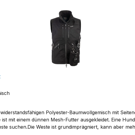
z
isch
widerstandsfähigen Polyester-Baumwollgemisch mit Seitenei
e ist mit einem dünnen Mesh-Futter ausgekleidet. Eine Hu
rweste suchen.Die Weste ist grundimprägniert, kann aber m
lüsse an den Seiten. Zwei große Brusttaschen und im unte