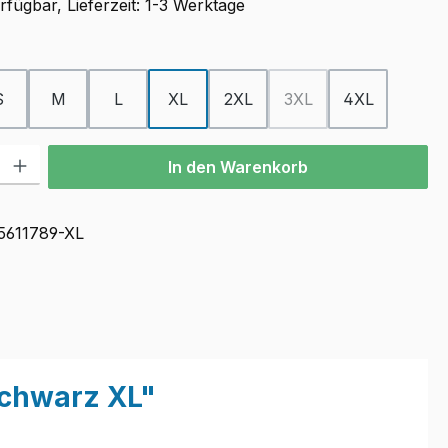
fügbar, Lieferzeit: 1-3 Werktage
ählen
S
M
L
XL
2XL
3XL
4XL
(Diese Option ist zurzei
l: Gib den gewünschten Wert ein oder benutze die Schaltflächen u
In den Warenkorb
5611789-XL
Schwarz XL"