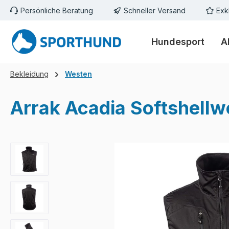
Persönliche Beratung
Schneller Versand
Exk
m Hauptinhalt springen
Zur Suche springen
Zur Hauptnavigation springen
Hundesport
A
Bekleidung
Westen
Arrak Acadia Softshell
Bildergalerie überspringen