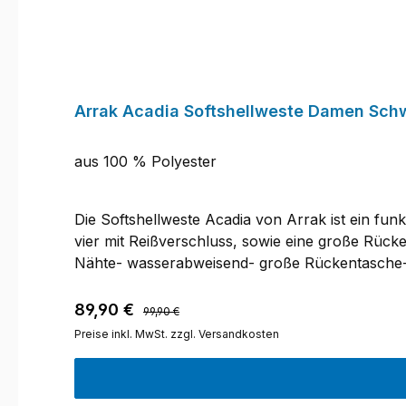
Arrak Acadia Softshellweste Damen Sch
aus 100 % Polyester
Die Softshellweste Acadia von Arrak ist ein fu
vier mit Reißverschluss, sowie eine große Rück
Nähte- wasserabweisend- große Rückentasche- s
Karabinerhaken für z.B. Wasserflasche, Hundele
nicht trocknergeeignet.
Regulärer Preis:
Verkaufspreis:
89,90 €
99,90 €
Preise inkl. MwSt. zzgl. Versandkosten