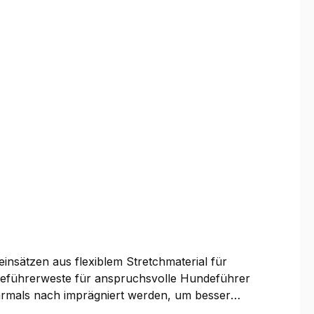
nsätzen aus flexiblem Stretchmaterial für
ndeführerweste für anspruchsvolle Hundeführer
ehrmals nach imprägniert werden, um besser
ren Bereich Doppeltaschen, eine mit