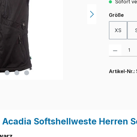
Sofort ver
ausw
Größe
XS
Produkt Anzah
Artikel-Nr.:
 Acadia Softshellweste Herren 
warz