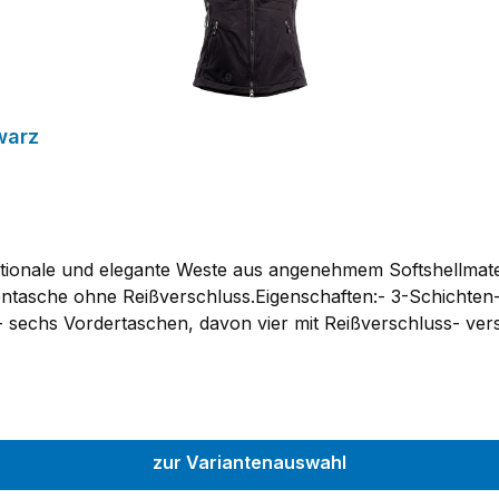
warz
nktionale und elegante Weste aus angenehmem Softshellmate
entasche ohne Reißverschluss.Eigenschaften:- 3-Schichten-
echs Vordertaschen, davon vier mit Reißverschluss- verst
ine Material: 100 % PolyesterPflegehinweise: Waschbar bei
zur Variantenauswahl