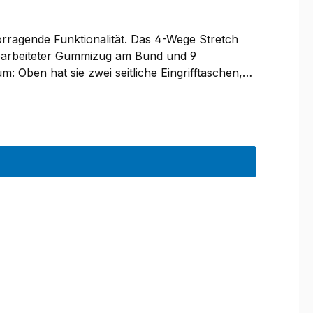
ragende Funktionalität. Das 4-Wege Stretch
ngearbeiteter Gummizug am Bund und 9
: Oben hat sie zwei seitliche Eingrifftaschen,
eine kleinere Tasche mit Reißverschluss. An
fnen und schließen kann.Am Beinabschluss ist
beiteten Haken kann man die Hose am Schuh
 vorne auf dem rechten Bein und hinten mittig
 1 (110 Grad). Nicht trocknergeeignet.