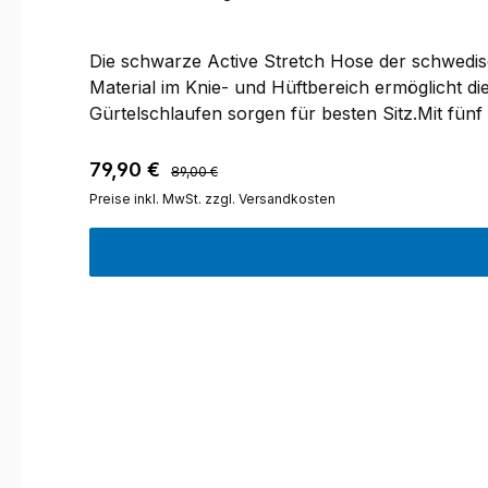
Die schwarze Active Stretch Hose der schwedi
Material im Knie- und Hüftbereich ermöglicht d
Gürtelschlaufen sorgen für besten Sitz.Mit fünf
auf den Oberschenkeln befinden sich zwei geräu
beiden Oberschenkeln sind Belüftungsschlitze a
Regulärer Preis:
Verkaufspreis:
79,90 €
89,00 €
der Saum verstärkt. Die Weite des Saums kann 
Preise inkl. MwSt. zzgl. Versandkosten
befestigen. Die Active Stretch Hose ist wasser
am Bund.Material: 65 % Polyester, 35 % Baumwol