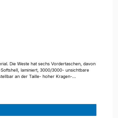
rial. Die Weste hat sechs Vordertaschen, davon
Softshell, laminiert, 3000/3000- unsichtbare
ellbar an der Taille- hoher Kragen-
 40 Grad. Darf nicht gebügelt werden und ist