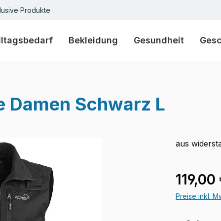
lusive Produkte
lltagsbedarf
Bekleidung
Gesundheit
Ges
te Damen Schwarz L
aus widerst
Verkaufspre
119,00
Preise inkl. 