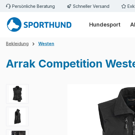
Persönliche Beratung
Schneller Versand
Exk
m Hauptinhalt springen
Zur Suche springen
Zur Hauptnavigation springen
Hundesport
A
Bekleidung
Westen
Arrak Competition Wes
Bildergalerie überspringen