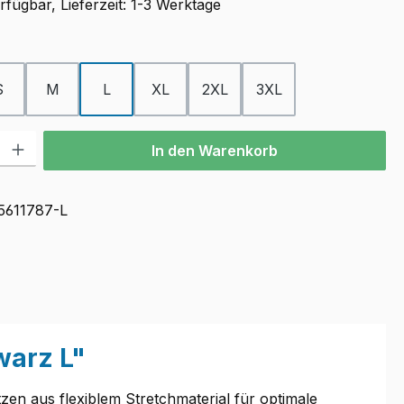
fügbar, Lieferzeit: 1-3 Werktage
ählen
S
M
L
XL
2XL
3XL
l: Gib den gewünschten Wert ein oder benutze die Schaltflächen u
In den Warenkorb
5611787-L
warz L"
en aus flexiblem Stretchmaterial für optimale