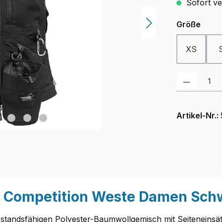
Sofort ver
ausw
Größe
XS
Produkt Anzah
Artikel-Nr.:
k Competition Weste Damen Sch
standsfähigen Polyester-Baumwollgemisch mit Seiteneinsätz