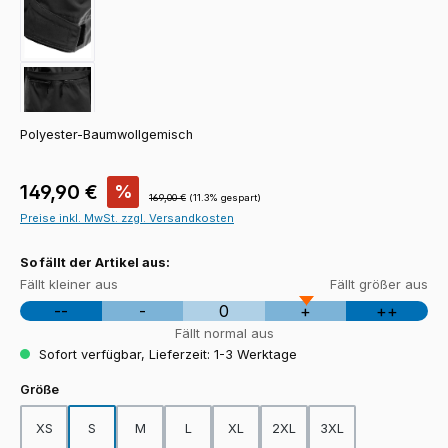
Polyester-Baumwollgemisch
Verkaufspreis:
149,90 €
%
Regulärer Preis:
169,00 €
(11.3% gespart)
Preise inkl. MwSt. zzgl. Versandkosten
So fällt der Artikel aus:
Fällt kleiner aus
Fällt größer aus
--
-
0
+
++
Fällt normal aus
Sofort verfügbar, Lieferzeit: 1-3 Werktage
auswählen
Größe
XS
S
M
L
XL
2XL
3XL