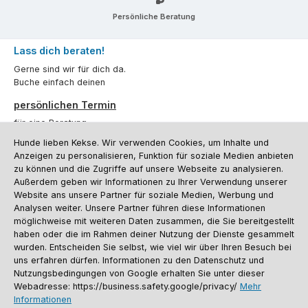
Persönliche Beratung
Lass dich beraten!
Gerne sind wir für dich da.
Buche einfach deinen
persönlichen Termin
für eine Beratung.
Hunde lieben Kekse. Wir verwenden Cookies, um Inhalte und
Oder über unser
Kontaktformular
.
Anzeigen zu personalisieren, Funktion für soziale Medien anbieten
zu können und die Zugriffe auf unsere Webseite zu analysieren.
Vertrag widerrufen
Außerdem geben wir Informationen zu Ihrer Verwendung unserer
Website ans unsere Partner für soziale Medien, Werbung und
Analysen weiter. Unsere Partner führen diese Informationen
möglichweise mit weiteren Daten zusammen, die Sie bereitgestellt
Kundenservice
haben oder die im Rahmen deiner Nutzung der Dienste gesammelt
Informationen
wurden. Entscheiden Sie selbst, wie viel wir über Ihren Besuch bei
uns erfahren dürfen. Informationen zu den Datenschutz und
Social Media und Kontakt
Nutzungsbedingungen von Google erhalten Sie unter dieser
Webadresse: https://business.safety.google/privacy/
Mehr
Informationen
Versandinformationen
Zahlungsarten
Vereinsrabatt
Kontakt