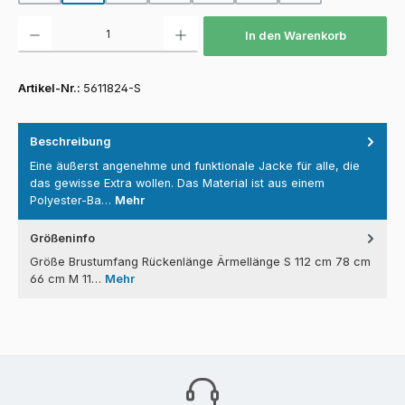
Produkt Anzahl: Gib den gewünschten Wert ein oder benutze die Schaltfläch
In den Warenkorb
Artikel-Nr.:
5611824-S
Beschreibung
Eine äußerst angenehme und funktionale Jacke für alle, die
das gewisse Extra wollen. Das Material ist aus einem
Polyester-Ba…
Mehr
Größeninfo
Größe Brustumfang Rückenlänge Ärmellänge S 112 cm 78 cm
66 cm M 11…
Mehr