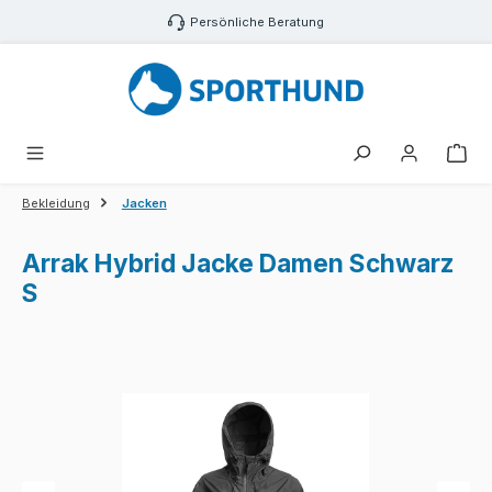
Zum Hauptinhalt springen
Persönliche Beratung
War
Bekleidung
Jacken
Arrak Hybrid Jacke Damen Schwarz
S
Bildergalerie überspringen