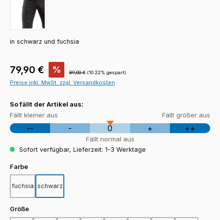
in schwarz und fuchsia
Verkaufspreis:
79,90 €
%
Regulärer Preis:
89,00 €
(10.22% gespart)
Preise inkl. MwSt. zzgl. Versandkosten
So fällt der Artikel aus:
Fällt kleiner aus
Fällt größer aus
--
-
0
+
++
Fällt normal aus
Sofort verfügbar, Lieferzeit: 1-3 Werktage
auswählen
Farbe
fuchsia
schwarz
auswählen
Größe