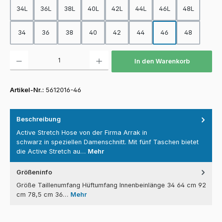
34L
36L
38L
40L
42L
44L
46L
48L
34
36
38
40
42
44
46
48
Produkt Anzahl: Gib den gewünschten Wert ein oder benutze die Schaltfläch
In den Warenkorb
Artikel-Nr.:
5612016-46
Beschreibung
Active Stretch Hose von der Firma Arrak in
schwarz in speziellen Damenschnitt. Mit fünf Taschen bietet
die Active Stretch au…
Mehr
Größeninfo
Größe Taillenumfang Hüftumfang Innenbeinlänge 34 64 cm 92
cm 78,5 cm 36…
Mehr