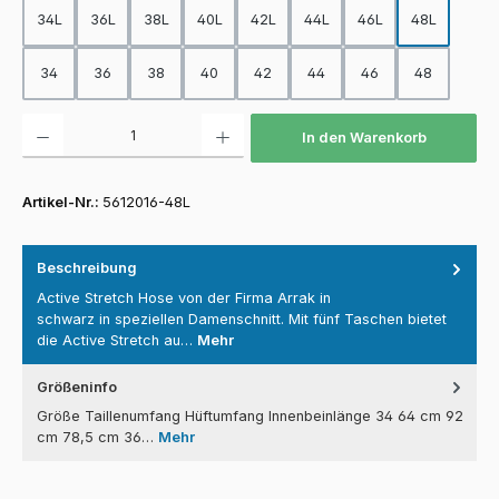
34L
36L
38L
40L
42L
44L
46L
48L
34
36
38
40
42
44
46
48
Produkt Anzahl: Gib den gewünschten Wert ein oder benutze die Schaltfläch
In den Warenkorb
Artikel-Nr.:
5612016-48L
Beschreibung
Active Stretch Hose von der Firma Arrak in
schwarz in speziellen Damenschnitt. Mit fünf Taschen bietet
die Active Stretch au…
Mehr
Größeninfo
Größe Taillenumfang Hüftumfang Innenbeinlänge 34 64 cm 92
cm 78,5 cm 36…
Mehr