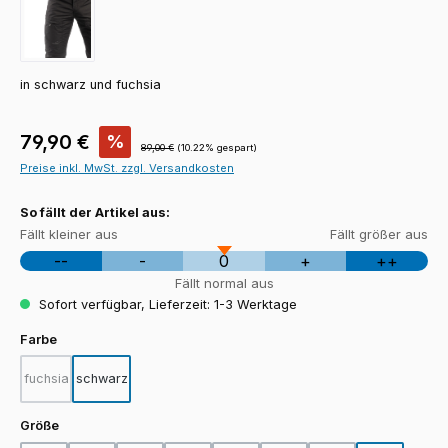
in schwarz und fuchsia
Verkaufspreis:
79,90 €
%
Regulärer Preis:
89,00 €
(10.22% gespart)
Preise inkl. MwSt. zzgl. Versandkosten
So fällt der Artikel aus:
Fällt kleiner aus
Fällt größer aus
--
-
0
+
++
Fällt normal aus
Sofort verfügbar, Lieferzeit: 1-3 Werktage
auswählen
Farbe
fuchsia
schwarz
(Diese Option ist zurzeit nicht verfügbar.)
auswählen
Größe