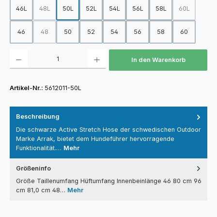
46L
48L
50L
52L
54L
56L
58L
60L
(Diese Option ist zurzeit nicht verfügbar.)
(Diese Option
46
48
50
52
54
56
58
60
(Diese Option ist zurzeit nicht verfügbar.)
Produkt Anzahl: Gib den gewünschten Wert ein oder benutze die Schaltfläch
In den Warenkorb
Artikel-Nr.:
5612011-50L
Beschreibung
Die schwarze Active Stretch Hose der schwedischen Outdoor
Marke Arrak, bietet dem Hundeführer hervorragende
Funktionalität.…
Mehr
Größeninfo
Größe Taillenumfang Hüftumfang Innenbeinlänge 46 80 cm 96
cm 81,0 cm 48…
Mehr