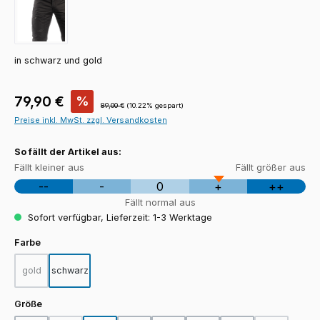
in schwarz und gold
Verkaufspreis:
79,90 €
%
Regulärer Preis:
89,00 €
(10.22% gespart)
Preise inkl. MwSt. zzgl. Versandkosten
So fällt der Artikel aus:
Fällt kleiner aus
Fällt größer aus
--
-
0
+
++
Fällt normal aus
Sofort verfügbar, Lieferzeit: 1-3 Werktage
auswählen
Farbe
gold
schwarz
(Diese Option ist zurzeit nicht verfügbar.)
auswählen
Größe