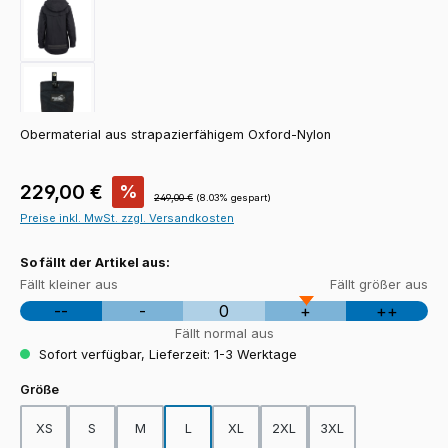
Obermaterial aus strapazierfähigem Oxford-Nylon
Verkaufspreis:
229,00 €
%
Regulärer Preis:
249,00 €
(8.03% gespart)
Preise inkl. MwSt. zzgl. Versandkosten
So fällt der Artikel aus:
Fällt kleiner aus
Fällt größer aus
--
-
0
+
++
Fällt normal aus
Sofort verfügbar, Lieferzeit: 1-3 Werktage
auswählen
Größe
XS
S
M
L
XL
2XL
3XL