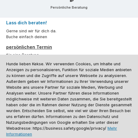
Persönliche Beratung
Lass dich beraten!
Gerne sind wir für dich da.
Buche einfach deinen
persönlichen Termin
für eine Beratung.
Hunde lieben Kekse. Wir verwenden Cookies, um Inhalte und
Oder über unser
Kontaktformular
.
Anzeigen zu personalisieren, Funktion für soziale Medien anbieten
zu können und die Zugriffe auf unsere Webseite zu analysieren.
Vertrag widerrufen
Außerdem geben wir Informationen zu Ihrer Verwendung unserer
Website ans unsere Partner für soziale Medien, Werbung und
Analysen weiter. Unsere Partner führen diese Informationen
möglichweise mit weiteren Daten zusammen, die Sie bereitgestellt
Kundenservice
haben oder die im Rahmen deiner Nutzung der Dienste gesammelt
Informationen
wurden. Entscheiden Sie selbst, wie viel wir über Ihren Besuch bei
uns erfahren dürfen. Informationen zu den Datenschutz und
Social Media und Kontakt
Nutzungsbedingungen von Google erhalten Sie unter dieser
Webadresse: https://business.safety.google/privacy/
Mehr
Informationen
Versandinformationen
Zahlungsarten
Vereinsrabatt
Kontakt