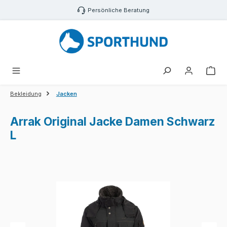
Zum Hauptinhalt springen
Persönliche Beratung
War
Bekleidung
Jacken
Arrak Original Jacke Damen Schwarz
L
Bildergalerie überspringen