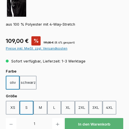
aus 100 % Polyester mit 4-Way-Stretch
Verkaufspreis:
109,00 €
%
Regulärer Preis:
119,00 €
(8.4% gespart)
Preise inkl. MwSt. zzgl. Versandkosten
Sofort verfügbar, Lieferzeit: 1-3 Werktage
auswählen
Farbe
oliv
schwarz
auswählen
Größe
XS
S
M
L
XL
2XL
3XL
4XL
Produkt Anzahl: Gib den gewünschten Wert ein oder benutze die Schaltfläch
In den Warenkorb