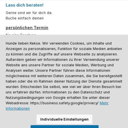
Lass dich beraten!
Gerne sind wir für dich da.
Buche einfach deinen
persönlichen Termin
für eine Beratung.
Hunde lieben Kekse. Wir verwenden Cookies, um Inhalte und
Oder über unser
Kontaktformular
.
Anzeigen zu personalisieren, Funktion für soziale Medien anbieten
zu können und die Zugriffe auf unsere Webseite zu analysieren.
Vertrag widerrufen
Außerdem geben wir Informationen zu Ihrer Verwendung unserer
Website ans unsere Partner für soziale Medien, Werbung und
Analysen weiter. Unsere Partner führen diese Informationen
möglichweise mit weiteren Daten zusammen, die Sie bereitgestellt
Kundenservice
haben oder die im Rahmen deiner Nutzung der Dienste gesammelt
Informationen
wurden. Entscheiden Sie selbst, wie viel wir über Ihren Besuch bei
uns erfahren dürfen. Informationen zu den Datenschutz und
Social Media und Kontakt
Nutzungsbedingungen von Google erhalten Sie unter dieser
Webadresse: https://business.safety.google/privacy/
Mehr
Informationen
Versandinformationen
Zahlungsarten
Vereinsrabatt
Kontakt
Batterieentsorgung
Warenrücksendung
Sporthund Katalog
Individuelle Einstellungen
Alle Preise inkl. gesetzl. Mehrwertsteuer zzgl.
Versandkosten
, wenn nicht