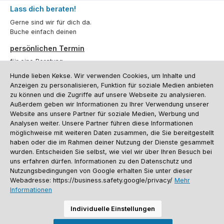
Lass dich beraten!
Gerne sind wir für dich da.
Buche einfach deinen
persönlichen Termin
für eine Beratung.
Hunde lieben Kekse. Wir verwenden Cookies, um Inhalte und
Oder über unser
Kontaktformular
.
Anzeigen zu personalisieren, Funktion für soziale Medien anbieten
zu können und die Zugriffe auf unsere Webseite zu analysieren.
Vertrag widerrufen
Außerdem geben wir Informationen zu Ihrer Verwendung unserer
Website ans unsere Partner für soziale Medien, Werbung und
Analysen weiter. Unsere Partner führen diese Informationen
möglichweise mit weiteren Daten zusammen, die Sie bereitgestellt
Kundenservice
haben oder die im Rahmen deiner Nutzung der Dienste gesammelt
Informationen
wurden. Entscheiden Sie selbst, wie viel wir über Ihren Besuch bei
uns erfahren dürfen. Informationen zu den Datenschutz und
Social Media und Kontakt
Nutzungsbedingungen von Google erhalten Sie unter dieser
Webadresse: https://business.safety.google/privacy/
Mehr
Informationen
Versandinformationen
Zahlungsarten
Vereinsrabatt
Kontakt
Batterieentsorgung
Warenrücksendung
Sporthund Katalog
Individuelle Einstellungen
Alle Preise inkl. gesetzl. Mehrwertsteuer zzgl.
Versandkosten
, wenn nicht