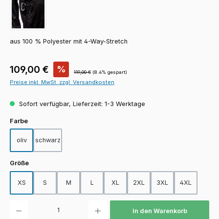
aus 100 % Polyester mit 4-Way-Stretch
Verkaufspreis:
109,00 €
%
Regulärer Preis:
119,00 €
(8.4% gespart)
Preise inkl. MwSt. zzgl. Versandkosten
Sofort verfügbar, Lieferzeit: 1-3 Werktage
auswählen
Farbe
oliv
schwarz
auswählen
Größe
XS
S
M
L
XL
2XL
3XL
4XL
Produkt Anzahl: Gib den gewünschten Wert ein oder benutze die Schaltfläch
In den Warenkorb