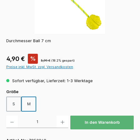
Durchmesser Ball 7 cm
Verkaufspreis:
4,90 €
%
Regulärer Preis:
5,99 €
(18.2% gespart)
Preise inkl. MwSt. zzgl. Versandkosten
Sofort verfügbar, Lieferzeit: 1-3 Werktage
auswählen
Größe
S
M
Produkt Anzahl: Gib den gewünschten Wert ein oder benutze die Schaltfläch
In den Warenkorb