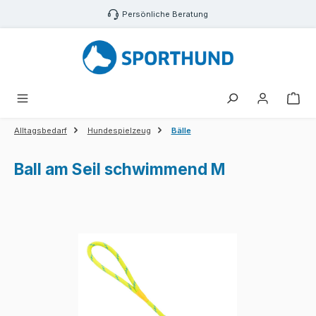
Zum Hauptinhalt springen
Persönliche Beratung
War
Alltagsbedarf
Hundespielzeug
Bälle
Ball am Seil schwimmend M
Bildergalerie überspringen