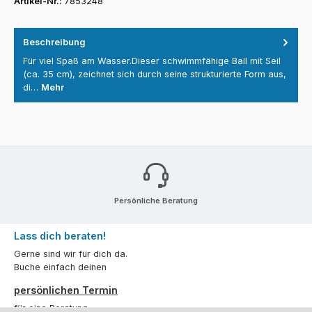
Artikel-Nr.:
7853248
Beschreibung
Für viel Spaß am Wasser.Dieser schwimmfähige Ball mit Seil
(ca. 35 cm), zeichnet sich durch seine strukturierte Form aus,
di…
Mehr
Persönliche Beratung
Lass dich beraten!
Gerne sind wir für dich da.
Buche einfach deinen
persönlichen Termin
für eine Beratung.