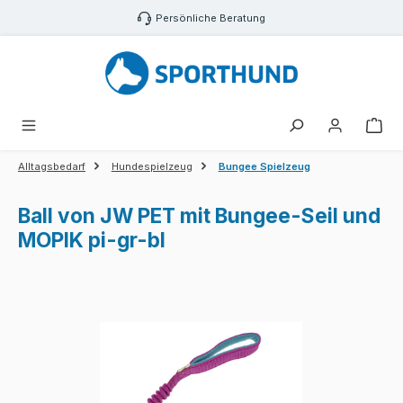
Zum Hauptinhalt springen
Persönliche Beratung
War
Alltagsbedarf
Hundespielzeug
Bungee Spielzeug
Ball von JW PET mit Bungee-Seil und
MOPIK pi-gr-bl
Bildergalerie überspringen