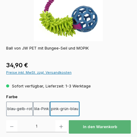
Ball von JW PET mit Bungee-Seil und MOPIK
Regulärer Preis:
34,90 €
Preise inkl. MwSt. zzgl. Versandkosten
Sofort verfügbar, Lieferzeit: 1-3 Werktage
auswählen
Farbe
blau-gelb-rot
lila-Pink
pink-grün-blau
Produkt Anzahl: Gib den gewünschten Wert ein oder benutze die Schaltfläch
In den Warenkorb