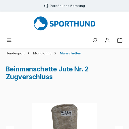
Zum Hauptinhalt springen
Persönliche Beratung
War
Hundesport
Mondioring
Manschetten
Beinmanschette Jute Nr. 2
Zugverschluss
Bildergalerie überspringen