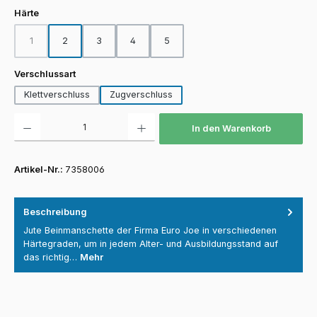
auswählen
Härte
1
2
3
4
5
(Diese Option ist zurzeit nicht verfügbar.)
auswählen
Verschlussart
Klettverschluss
Zugverschluss
Produkt Anzahl: Gib den gewünschten Wert ein oder benutze die Schaltfläch
In den Warenkorb
Artikel-Nr.:
7358006
Beschreibung
Jute Beinmanschette der Firma Euro Joe in verschiedenen
Härtegraden, um in jedem Alter- und Ausbildungsstand auf
das richtig…
Mehr