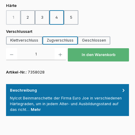
auswählen
Härte
1
2
3
4
5
(Diese Option ist zurzeit nicht verfügbar.)
auswählen
Verschlussart
Klettverschluss
Zugverschluss
Geschlossen
Produkt Anzahl: Gib den gewünschten Wert ein oder benutze die Schaltfläch
In den Warenkorb
Artikel-Nr.:
7358028
Beschreibung
Nylcot Beinmanschette der Firma Euro Joe in verschiedenen
Härtegraden, um in jedem Alter- und Ausbildungsstand auf
das richt…
Mehr