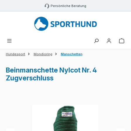
Zum Hauptinhalt springen
Persönliche Beratung
War
Hundesport
Mondioring
Manschetten
Beinmanschette Nylcot Nr. 4
Zugverschluss
Bildergalerie überspringen