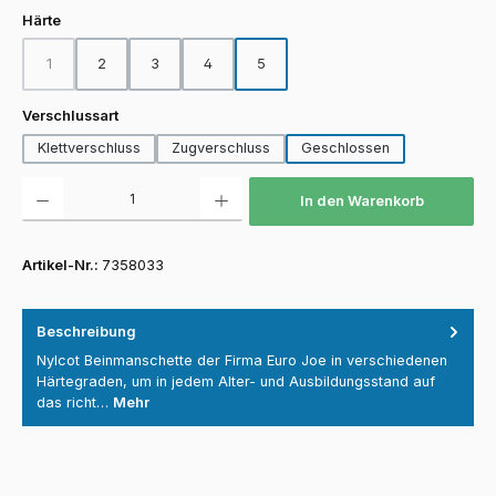
auswählen
Härte
1
2
3
4
5
(Diese Option ist zurzeit nicht verfügbar.)
auswählen
Verschlussart
Klettverschluss
Zugverschluss
Geschlossen
Produkt Anzahl: Gib den gewünschten Wert ein oder benutze die Schaltfläch
In den Warenkorb
Artikel-Nr.:
7358033
Beschreibung
Nylcot Beinmanschette der Firma Euro Joe in verschiedenen
Härtegraden, um in jedem Alter- und Ausbildungsstand auf
das richt…
Mehr