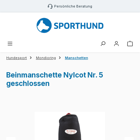
Zum Hauptinhalt springen
Persönliche Beratung
War
Hundesport
Mondioring
Manschetten
Beinmanschette Nylcot Nr. 5
geschlossen
Bildergalerie überspringen