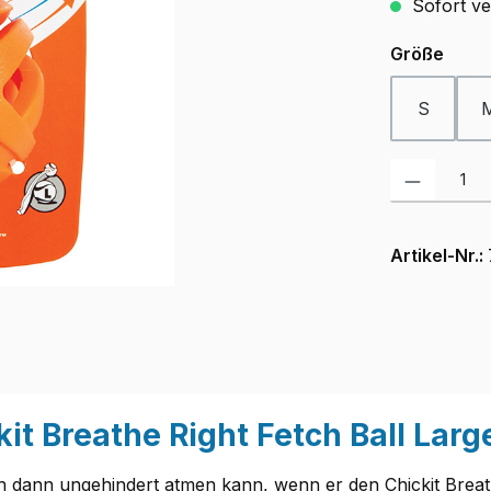
Sofort ver
ausw
Größe
S
Produkt Anzah
Artikel-Nr.:
t Breathe Right Fetch Ball Larg
ch dann ungehindert atmen kann, wenn er den Chickit Breath