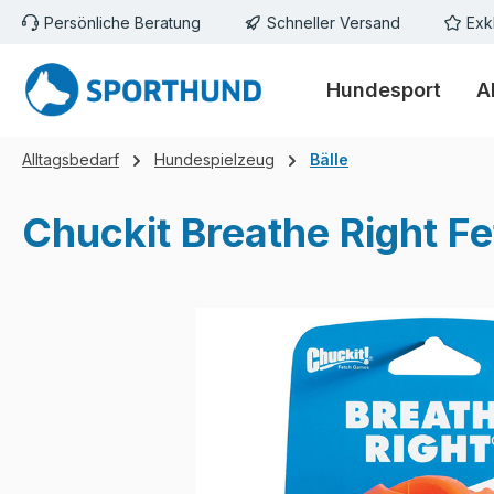
Persönliche Beratung
Schneller Versand
Exk
m Hauptinhalt springen
Zur Suche springen
Zur Hauptnavigation springen
Hundesport
A
Alltagsbedarf
Hundespielzeug
Bälle
Chuckit Breathe Right Fe
Bildergalerie überspringen