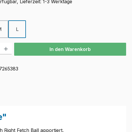
fügbar, Lieferzeit: 1-3 Werktage
ählen
M
L
l: Gib den gewünschten Wert ein oder benutze die Schaltflächen u
In den Warenkorb
7265383
e"
 Right Fetch Ball apportiert.