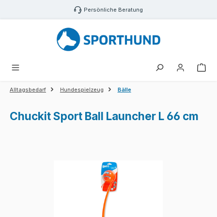
Zum Hauptinhalt springen
Persönliche Beratung
War
Alltagsbedarf
Hundespielzeug
Bälle
Chuckit Sport Ball Launcher L 66 cm
Bildergalerie überspringen