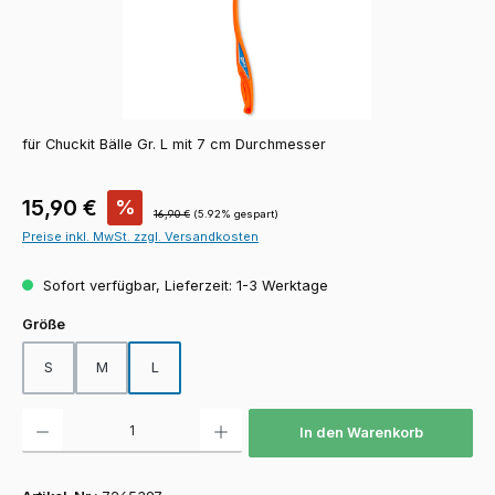
für Chuckit Bälle Gr. L mit 7 cm Durchmesser
Verkaufspreis:
15,90 €
%
Regulärer Preis:
16,90 €
(5.92% gespart)
Preise inkl. MwSt. zzgl. Versandkosten
Sofort verfügbar, Lieferzeit: 1-3 Werktage
auswählen
Größe
S
M
L
Produkt Anzahl: Gib den gewünschten Wert ein oder benutze die Schaltfläch
In den Warenkorb