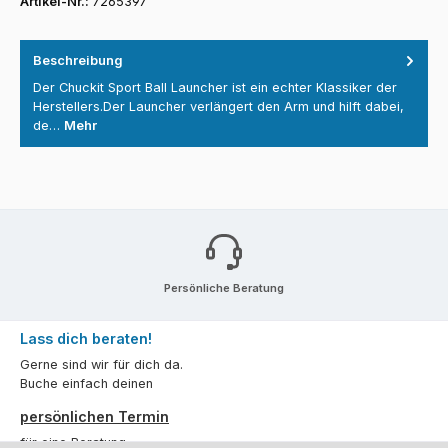
Artikel-Nr.:
7265397
Beschreibung
Der Chuckit Sport Ball Launcher ist ein echter Klassiker der
Herstellers.Der Launcher verlängert den Arm und hilft dabei,
de…
Mehr
Persönliche Beratung
Lass dich beraten!
Gerne sind wir für dich da.
Buche einfach deinen
persönlichen Termin
für eine Beratung.