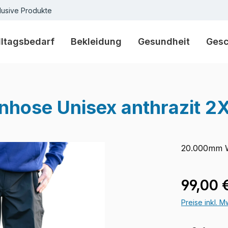
lusive Produkte
lltagsbedarf
Bekleidung
Gesundheit
Ges
ose Unisex anthrazit 2
20.000mm W
Verkaufspre
99,00 
Preise inkl. 