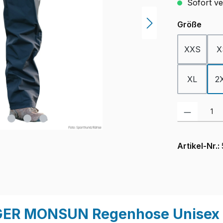
Sofort ver
ausw
Größe
XXS
X
XL
2
Produkt Anzah
Artikel-Nr.:
GER MONSUN Regenhose Unisex a