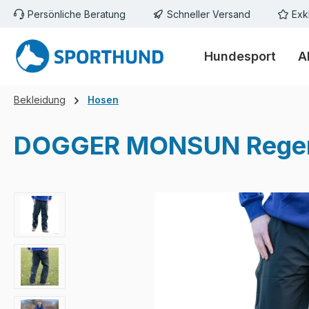
Persönliche Beratung
Schneller Versand
Exk
m Hauptinhalt springen
Zur Suche springen
Zur Hauptnavigation springen
Hundesport
A
Bekleidung
Hosen
DOGGER MONSUN Regenh
Bildergalerie überspringen