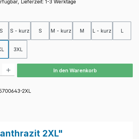
fügbar, Lieferzeit: 1-3 Werktage
ählen
S
S - kurz
S
M - kurz
M
L - kurz
L
XL
3XL
l: Gib den gewünschten Wert ein oder benutze die Schaltflächen u
In den Warenkorb
5700643-2XL
nthrazit 2XL"