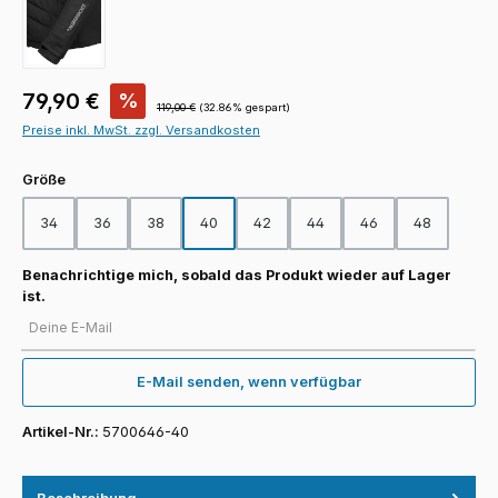
Verkaufspreis:
79,90 €
%
Regulärer Preis:
119,00 €
(32.86% gespart)
Preise inkl. MwSt. zzgl. Versandkosten
auswählen
Größe
34
36
38
40
42
44
46
48
Benachrichtige mich, sobald das Produkt wieder auf Lager
ist.
Deine E-Mail
E-Mail senden, wenn verfügbar
Artikel-Nr.:
5700646-40