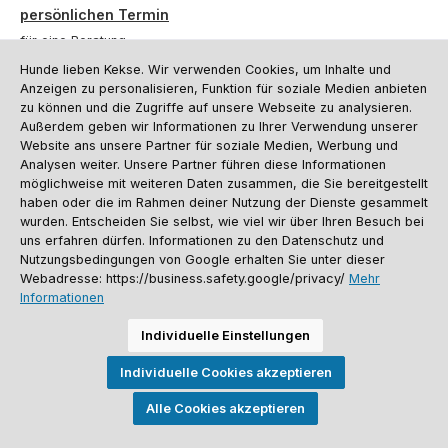
persönlichen Termin
für eine Beratung.
Hunde lieben Kekse. Wir verwenden Cookies, um Inhalte und
Oder über unser
Kontaktformular
.
Anzeigen zu personalisieren, Funktion für soziale Medien anbieten
zu können und die Zugriffe auf unsere Webseite zu analysieren.
Vertrag widerrufen
Außerdem geben wir Informationen zu Ihrer Verwendung unserer
Website ans unsere Partner für soziale Medien, Werbung und
Analysen weiter. Unsere Partner führen diese Informationen
möglichweise mit weiteren Daten zusammen, die Sie bereitgestellt
Kundenservice
haben oder die im Rahmen deiner Nutzung der Dienste gesammelt
Informationen
wurden. Entscheiden Sie selbst, wie viel wir über Ihren Besuch bei
uns erfahren dürfen. Informationen zu den Datenschutz und
Social Media und Kontakt
Nutzungsbedingungen von Google erhalten Sie unter dieser
Webadresse: https://business.safety.google/privacy/
Mehr
Informationen
Versandinformationen
Zahlungsarten
Vereinsrabatt
Kontakt
Batterieentsorgung
Warenrücksendung
Sporthund Katalog
Individuelle Einstellungen
Alle Preise inkl. gesetzl. Mehrwertsteuer zzgl.
Versandkosten
, wenn nicht
Individuelle Cookies akzeptieren
anders angegeben. Preise vor dem Login werden in Euro (DE) angezeigt.
Streichpreise = UVP-Preise. Abbildungen ähnlich. Änderungen
vorbehalten.
Alle Cookies akzeptieren
© 2026 Sporthund - Alle Rechte vorbehalten. Theme by
ThemeWare®