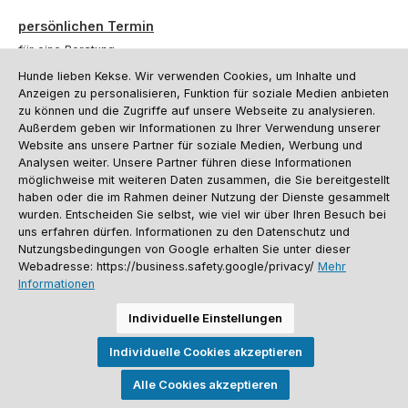
persönlichen Termin
für eine Beratung.
Hunde lieben Kekse. Wir verwenden Cookies, um Inhalte und
Oder über unser
Kontaktformular
.
Anzeigen zu personalisieren, Funktion für soziale Medien anbieten
zu können und die Zugriffe auf unsere Webseite zu analysieren.
Vertrag widerrufen
Außerdem geben wir Informationen zu Ihrer Verwendung unserer
Website ans unsere Partner für soziale Medien, Werbung und
Analysen weiter. Unsere Partner führen diese Informationen
möglichweise mit weiteren Daten zusammen, die Sie bereitgestellt
Kundenservice
haben oder die im Rahmen deiner Nutzung der Dienste gesammelt
Informationen
wurden. Entscheiden Sie selbst, wie viel wir über Ihren Besuch bei
uns erfahren dürfen. Informationen zu den Datenschutz und
Social Media und Kontakt
Nutzungsbedingungen von Google erhalten Sie unter dieser
Webadresse: https://business.safety.google/privacy/
Mehr
Informationen
Versandinformationen
Zahlungsarten
Vereinsrabatt
Kontakt
Batterieentsorgung
Warenrücksendung
Sporthund Katalog
Individuelle Einstellungen
Alle Preise inkl. gesetzl. Mehrwertsteuer zzgl.
Versandkosten
, wenn nicht
Individuelle Cookies akzeptieren
anders angegeben. Preise vor dem Login werden in Euro (DE) angezeigt.
Streichpreise = UVP-Preise. Abbildungen ähnlich. Änderungen
vorbehalten.
Alle Cookies akzeptieren
© 2026 Sporthund - Alle Rechte vorbehalten. Theme by
ThemeWare®