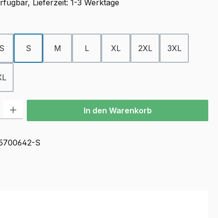
fügbar, Lieferzeit: 1-3 Werktage
ählen
S
S
M
L
XL
2XL
3XL
XL
l: Gib den gewünschten Wert ein oder benutze die Schaltflächen u
In den Warenkorb
5700642-S