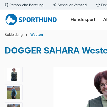
Persönliche Beratung
Schneller Versand
Exk
m Hauptinhalt springen
Zur Suche springen
Zur Hauptnavigation springen
Hundesport
A
Bekleidung
Westen
DOGGER SAHARA Weste 
Bildergalerie überspringen