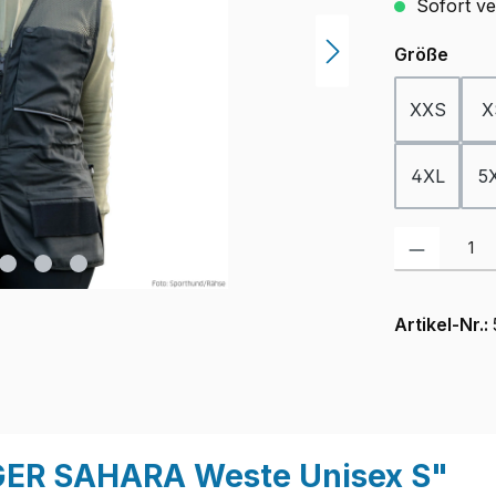
Sofort ver
ausw
Größe
XXS
X
4XL
5
Produkt Anzah
Artikel-Nr.:
GER SAHARA Weste Unisex S"