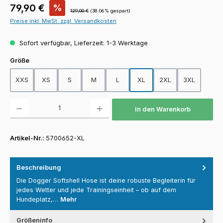
Verkaufspreis:
79,90 €
%
Regulärer Preis:
129,00 €
(38.06% gespart)
Preise inkl. MwSt. zzgl. Versandkosten
Sofort verfügbar, Lieferzeit: 1-3 Werktage
auswählen
Größe
XXS
XS
S
M
L
XL
2XL
3XL
Produkt Anzahl: Gib den gewünschten Wert ein oder benutze die Schaltfläch
In den Warenkorb
Artikel-Nr.:
5700652-XL
Beschreibung
Die Dogger Softshell Hose ist deine robuste Begleiterin für
jedes Wetter und jede Trainingseinheit – ob auf dem
Hundeplatz,…
Mehr
Größeninfo