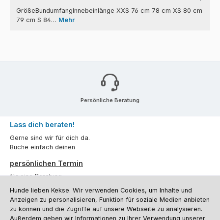
GrößeBundumfangInnebeinlänge XXS 76 cm 78 cm XS 80 cm
79 cm S 84…
Mehr
Persönliche Beratung
Lass dich beraten!
Gerne sind wir für dich da.
Buche einfach deinen
persönlichen Termin
für eine Beratung.
Hunde lieben Kekse. Wir verwenden Cookies, um Inhalte und
Oder über unser
Kontaktformular
.
Anzeigen zu personalisieren, Funktion für soziale Medien anbieten
zu können und die Zugriffe auf unsere Webseite zu analysieren.
Vertrag widerrufen
Außerdem geben wir Informationen zu Ihrer Verwendung unserer