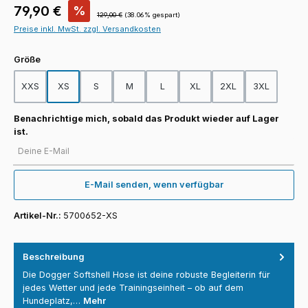
Verkaufspreis:
79,90 €
%
Regulärer Preis:
129,00 €
(38.06% gespart)
Preise inkl. MwSt. zzgl. Versandkosten
auswählen
Größe
XXS
XS
S
M
L
XL
2XL
3XL
Benachrichtige mich, sobald das Produkt wieder auf Lager
ist.
Deine E-Mail
E-Mail senden, wenn verfügbar
Artikel-Nr.:
5700652-XS
Beschreibung
Die Dogger Softshell Hose ist deine robuste Begleiterin für
jedes Wetter und jede Trainingseinheit – ob auf dem
Hundeplatz,…
Mehr