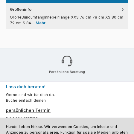
Größeninfo
GrößeBundumfangInnebeinlänge XXS 76 cm 78 cm XS 80 cm
79 cm S 84…
Mehr
Persönliche Beratung
Lass dich beraten!
Gerne sind wir für dich da.
Buche einfach deinen
persönlichen Termin
für eine Beratung.
Hunde lieben Kekse. Wir verwenden Cookies, um Inhalte und
Oder über unser
Kontaktformular
.
Anzeigen zu personalisieren, Funktion für soziale Medien anbieten