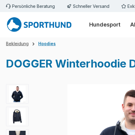
Persönliche Beratung
Schneller Versand
Exk
m Hauptinhalt springen
Zur Suche springen
Zur Hauptnavigation springen
Hundesport
A
Bekleidung
Hoodies
DOGGER Winterhoodie D
Bildergalerie überspringen