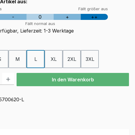
 Artikel aus:
us
Fällt größer aus
-
0
+
++
Fällt normal aus
fügbar, Lieferzeit: 1-3 Werktage
ählen
S
M
L
XL
2XL
3XL
l: Gib den gewünschten Wert ein oder benutze die Schaltflächen u
In den Warenkorb
5700620-L