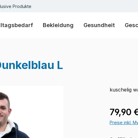
lusive Produkte
lltagsbedarf
Bekleidung
Gesundheit
Ges
unkelblau L
kuschelig 
Verkaufspre
79,90 
Preise inkl. 