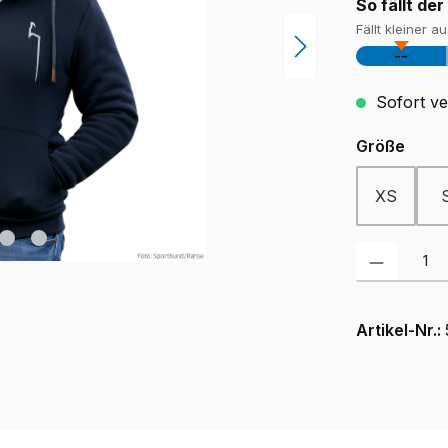
So fällt der
Fällt kleiner a
--
Sofort ver
ausw
Größe
XS
Produkt Anzah
Artikel-Nr.: