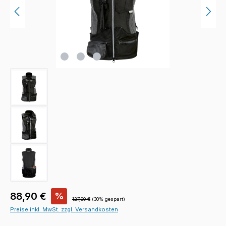
Verkaufspreis:
88,90 €
%
Regulärer Preis:
127,00 €
(30% gespart)
Preise inkl. MwSt. zzgl. Versandkosten