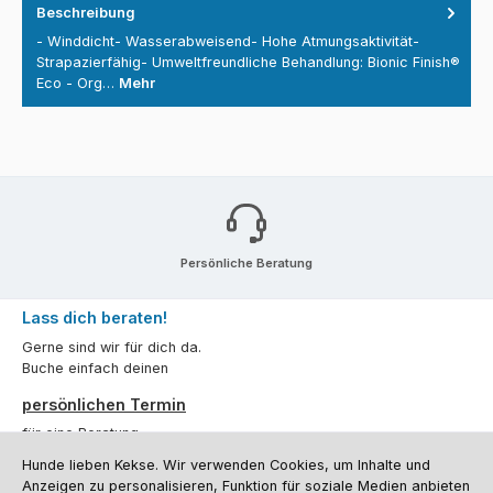
Beschreibung
- Winddicht- Wasserabweisend- Hohe Atmungsaktivität-
Strapazierfähig- Umweltfreundliche Behandlung: Bionic Finish®
Eco - Org…
Mehr
Persönliche Beratung
Lass dich beraten!
Gerne sind wir für dich da.
Buche einfach deinen
persönlichen Termin
für eine Beratung.
Hunde lieben Kekse. Wir verwenden Cookies, um Inhalte und
Oder über unser
Kontaktformular
.
Anzeigen zu personalisieren, Funktion für soziale Medien anbieten