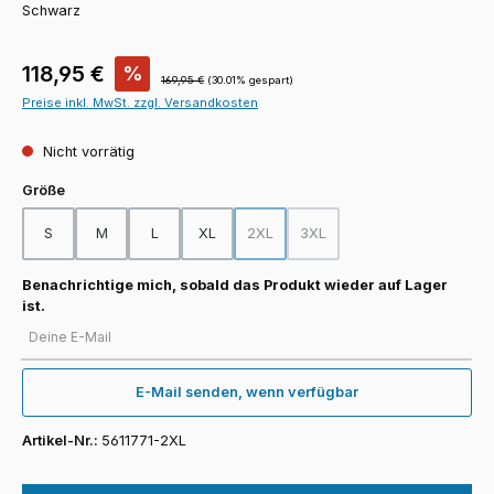
Schwarz
Verkaufspreis:
118,95 €
%
Regulärer Preis:
169,95 €
(30.01% gespart)
Preise inkl. MwSt. zzgl. Versandkosten
Nicht vorrätig
auswählen
Größe
S
M
L
XL
2XL
3XL
(Diese Option ist zurzeit nicht verfügba
(Diese Option ist zurzeit nicht
Benachrichtige mich, sobald das Produkt wieder auf Lager
ist.
Deine E-Mail
E-Mail senden, wenn verfügbar
Artikel-Nr.:
5611771-2XL