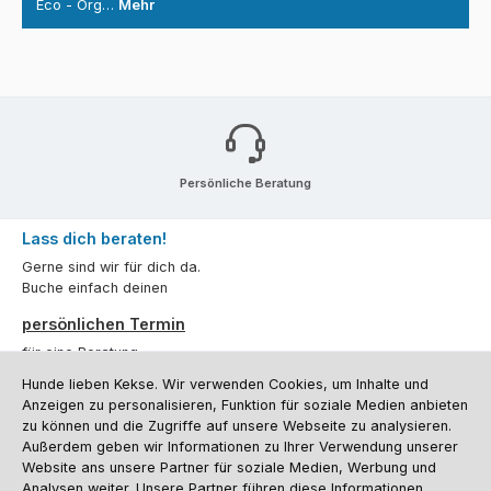
Eco - Org…
Mehr
Persönliche Beratung
Lass dich beraten!
Gerne sind wir für dich da.
Buche einfach deinen
persönlichen Termin
für eine Beratung.
Hunde lieben Kekse. Wir verwenden Cookies, um Inhalte und
Oder über unser
Kontaktformular
.
Anzeigen zu personalisieren, Funktion für soziale Medien anbieten
zu können und die Zugriffe auf unsere Webseite zu analysieren.
Vertrag widerrufen
Außerdem geben wir Informationen zu Ihrer Verwendung unserer
Website ans unsere Partner für soziale Medien, Werbung und
Analysen weiter. Unsere Partner führen diese Informationen