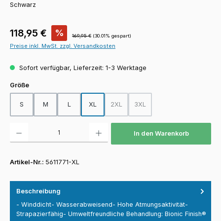
Schwarz
Verkaufspreis:
118,95 €
%
Regulärer Preis:
169,95 €
(30.01% gespart)
Preise inkl. MwSt. zzgl. Versandkosten
Sofort verfügbar, Lieferzeit: 1-3 Werktage
auswählen
Größe
S
M
L
XL
2XL
3XL
(Diese Option ist zurzeit nicht verfügba
(Diese Option ist zurzeit nicht
Produkt Anzahl: Gib den gewünschten Wert ein oder benutze die Schaltfläch
In den Warenkorb
Artikel-Nr.:
5611771-XL
Beschreibung
- Winddicht- Wasserabweisend- Hohe Atmungsaktivität-
Strapazierfähig- Umweltfreundliche Behandlung: Bionic Finish®