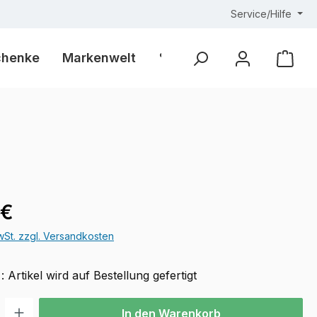
Service/Hilfe
chenke
Markenwelt
% Outlet %
Ware
eis:
 €
MwSt. zzgl. Versandkosten
 : Artikel wird auf Bestellung gefertigt
l: Gib den gewünschten Wert ein oder benutze die Schaltflächen u
In den Warenkorb