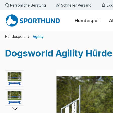
Persönliche Beratung
Schneller Versand
Exk
m Hauptinhalt springen
Zur Suche springen
Zur Hauptnavigation springen
Hundesport
A
Hundesport
Agility
Dogsworld Agility Hürde
Bildergalerie überspringen