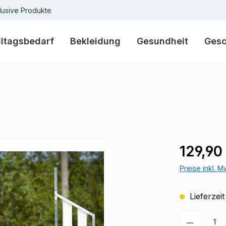
lusive Produkte
lltagsbedarf
Bekleidung
Gesundheit
Ges
Regulärer Pr
129,90
Preise inkl. 
Lieferzeit
Produkt Anzah