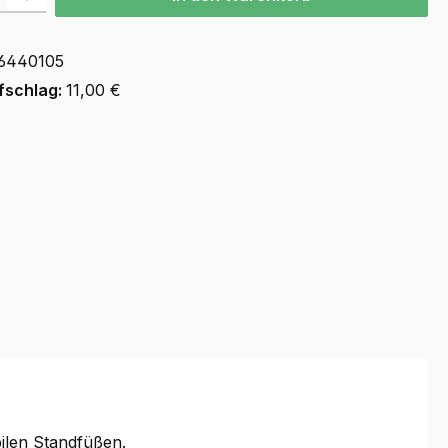
6440105
fschlag:
11,00 €
bilen Standfüßen.