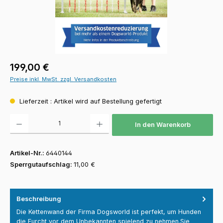
Regulärer Preis:
199,00 €
Preise inkl. MwSt. zzgl. Versandkosten
Lieferzeit : Artikel wird auf Bestellung gefertigt
Produkt Anzahl: Gib den gewünschten Wert ein oder benutze die Schaltfläch
In den Warenkorb
Artikel-Nr.:
6440144
Sperrgutaufschlag:
11,00 €
Beschreibung
Die Kettenwand der Firma Dogsworld ist perfekt, um Hunden
die Furcht vor dem Unbekannten spielend zu nehmen.Sie