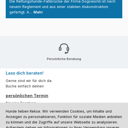
Die Rettungshunde-Faßbrücke der Firma Dogsworld ist nach
neuem Reglement und aus einer stabilen Alukonstruktion
gefertigt. A…
Mehr
Persönliche Beratung
Lass dich beraten!
Gerne sind wir für dich da.
Buche einfach deinen
persönlichen Termin
für eine Beratung.
Hunde lieben Kekse. Wir verwenden Cookies, um Inhalte und
Oder über unser
Kontaktformular
.
Anzeigen zu personalisieren, Funktion für soziale Medien anbieten
zu können und die Zugriffe auf unsere Webseite zu analysieren.
Vertrag widerrufen
Außerdem geben wir Informationen zu Ihrer Verwendung unserer