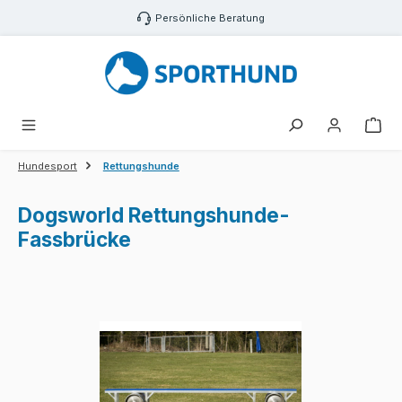
Zum Hauptinhalt springen
Persönliche Beratung
War
Hundesport
Rettungshunde
Dogsworld Rettungshunde-
Fassbrücke
Bildergalerie überspringen