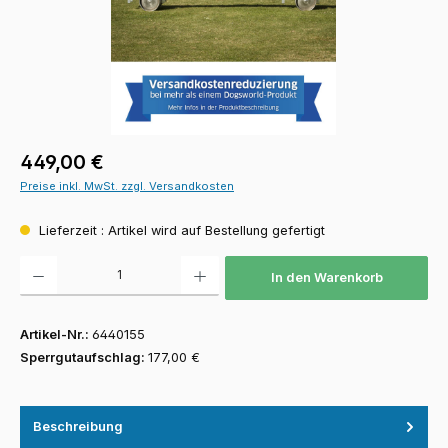
Regulärer Preis:
449,00 €
Preise inkl. MwSt. zzgl. Versandkosten
Lieferzeit : Artikel wird auf Bestellung gefertigt
Produkt Anzahl: Gib den gewünschten Wert ein oder benutze die Schaltfläch
In den Warenkorb
Artikel-Nr.:
6440155
Sperrgutaufschlag:
177,00 €
Beschreibung