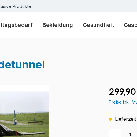
lusive Produkte
lltagsbedarf
Bekleidung
Gesundheit
Ges
detunnel
Regulärer Pr
299,90
Preise inkl. 
Lieferzeit
Produkt Anzah