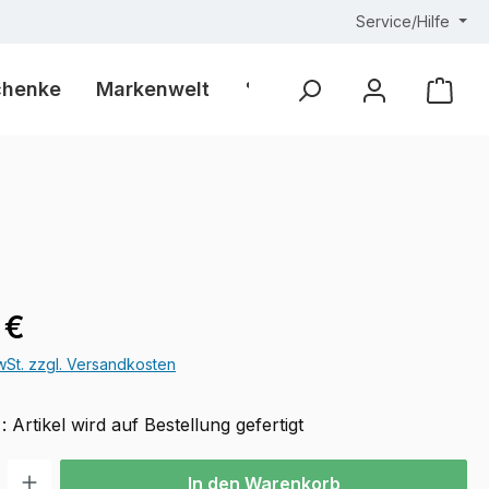
Service/Hilfe
chenke
Markenwelt
% Outlet %
Ware
eis:
 €
MwSt. zzgl. Versandkosten
 : Artikel wird auf Bestellung gefertigt
l: Gib den gewünschten Wert ein oder benutze die Schaltflächen u
In den Warenkorb