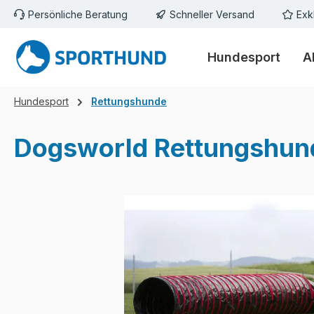
Persönliche Beratung
Schneller Versand
Exk
m Hauptinhalt springen
Zur Suche springen
Zur Hauptnavigation springen
Hundesport
A
Hundesport
Rettungshunde
Dogsworld Rettungshun
Bildergalerie überspringen