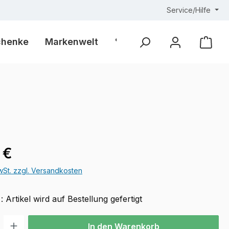
Service/Hilfe
chenke
Markenwelt
% Outlet %
Ware
eis:
 €
MwSt. zzgl. Versandkosten
 : Artikel wird auf Bestellung gefertigt
l: Gib den gewünschten Wert ein oder benutze die Schaltflächen u
In den Warenkorb