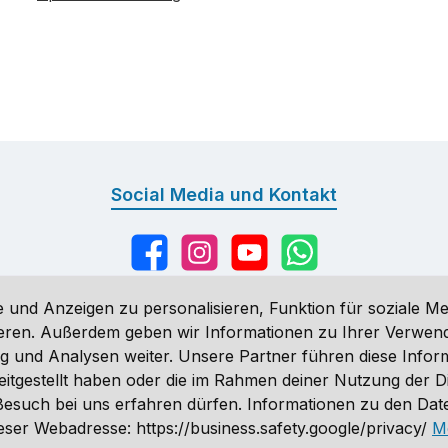
Social Media und Kontakt
Facebook
Instagram
YouTube
WhatsApp
 und Anzeigen zu personalisieren, Funktion für soziale Me
sieren. Außerdem geben wir Informationen zu Ihrer Verwe
g und Analysen weiter. Unsere Partner führen diese Infor
n
, wenn nicht anders angegeben. Preise vor dem Login werden in Eu
eitgestellt haben oder die im Rahmen deiner Nutzung der 
ähnlich. Änderungen vorbehalten.
n Besuch bei uns erfahren dürfen. Informationen zu den Da
 2026 Sporthund - Alle Rechte vorbehalten. Theme by
ThemeWare
ser Webadresse: https://business.safety.google/privacy/
M