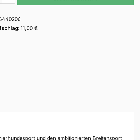
6440206
fschlag:
11,00 €
nierhundesport und den ambitionierten Breitensport