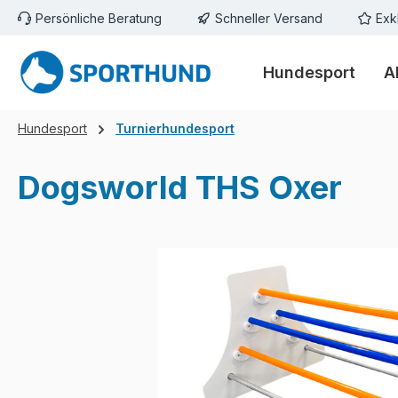
Persönliche Beratung
Schneller Versand
Exk
m Hauptinhalt springen
Zur Suche springen
Zur Hauptnavigation springen
Hundesport
A
Hundesport
Turnierhundesport
Dogsworld THS Oxer
Bildergalerie überspringen