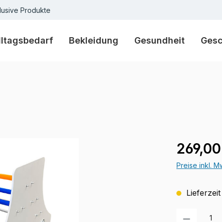
lusive Produkte
lltagsbedarf
Bekleidung
Gesundheit
Ges
Regulärer Pr
269,00
Preise inkl. 
Lieferzeit
Produkt Anzah