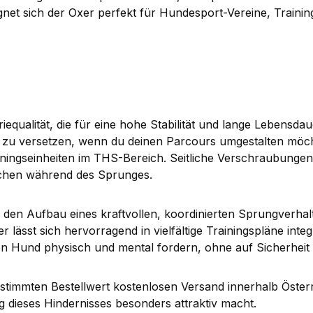
ignet sich der Oxer perfekt für Hundesport-Vereine, Traini
iequalität, die für eine hohe Stabilität und lange Lebensda
 gut zu versetzen, wenn du deinen Parcours umgestalten mö
ingseinheiten im THS-Bereich. Seitliche Verschraubungen 
schen während des Sprunges.
den Aufbau eines kraftvollen, koordinierten Sprungverhal
lässt sich hervorragend in vielfältige Trainingspläne int
Hund physisch und mental fordern, ohne auf Sicherheit u
estimmten Bestellwert kostenlosen Versand innerhalb Öste
dieses Hindernisses besonders attraktiv macht.