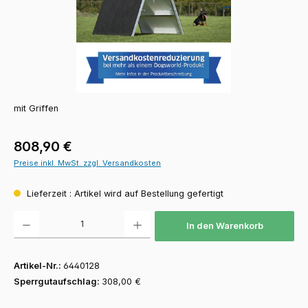
mit Griffen
Regulärer Preis:
808,90 €
Preise inkl. MwSt. zzgl. Versandkosten
Lieferzeit : Artikel wird auf Bestellung gefertigt
Produkt Anzahl: Gib den gewünschten Wert ein oder benutze die Schaltfläch
In den Warenkorb
Artikel-Nr.:
6440128
Sperrgutaufschlag:
308,00 €