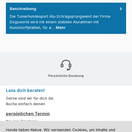
Beschreibung
Die Tunierhundesport Alu-Schrägsprungwand der Firma
Dogsworld wird mit einem stabilen Alurahmen mit
Kunststoffplatten, für a…
Mehr
Persönliche Beratung
Lass dich beraten!
Gerne sind wir für dich da.
Buche einfach deinen
persönlichen Termin
für eine Beratung.
Hunde lieben Kekse. Wir verwenden Cookies, um Inhalte und
Oder über unser
Kontaktformular
.