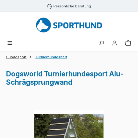
Zum Hauptinhalt springen
Persönliche Beratung
War
Hundesport
Turnierhundesport
Dogsworld Turnierhundesport Alu-
Schrägsprungwand
Bildergalerie überspringen