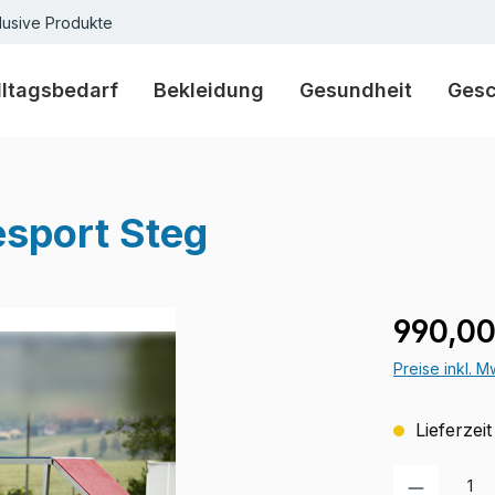
lusive Produkte
lltagsbedarf
Bekleidung
Gesundheit
Ges
sport Steg
Regulärer Pr
990,00
Preise inkl. 
Lieferzeit
Produkt Anzah