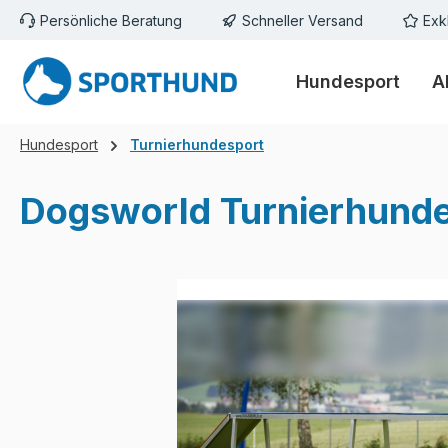
Persönliche Beratung
Schneller Versand
Exk
m Hauptinhalt springen
Zur Suche springen
Zur Hauptnavigation springen
Hundesport
A
Hundesport
Turnierhundesport
Dogsworld Turnierhunde
Bildergalerie überspringen