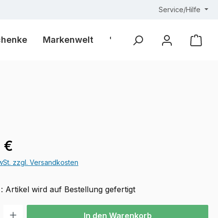
Service/Hilfe
chenke
Markenwelt
% Outlet %
Ware
eis:
 €
MwSt. zzgl. Versandkosten
 : Artikel wird auf Bestellung gefertigt
l: Gib den gewünschten Wert ein oder benutze die Schaltflächen u
In den Warenkorb