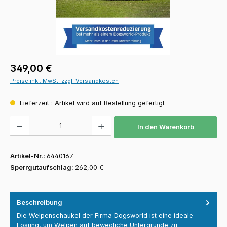
Regulärer Preis:
349,00 €
Preise inkl. MwSt. zzgl. Versandkosten
Lieferzeit : Artikel wird auf Bestellung gefertigt
Produkt Anzahl: Gib den gewünschten Wert ein oder benutze die Schaltfläch
In den Warenkorb
Artikel-Nr.:
6440167
Sperrgutaufschlag:
262,00 €
Beschreibung
Die Welpenschaukel der Firma Dogsworld ist eine ideale
Lösung, um Welpen auf bewegliche Untergründe zu