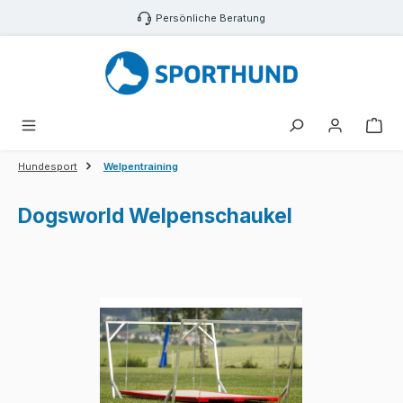
Zum Hauptinhalt springen
Persönliche Beratung
War
Hundesport
Welpentraining
Dogsworld Welpenschaukel
Bildergalerie überspringen