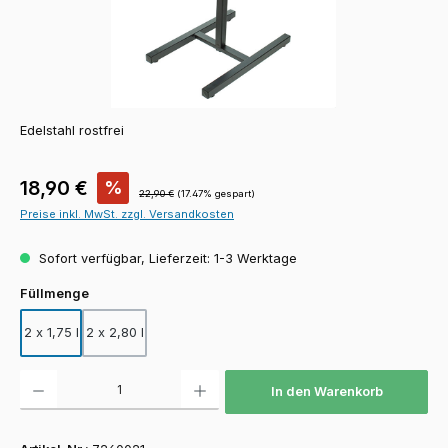
Edelstahl rostfrei
Verkaufspreis:
18,90 €
%
Regulärer Preis:
22,90 €
(17.47% gespart)
Preise inkl. MwSt. zzgl. Versandkosten
Sofort verfügbar, Lieferzeit: 1-3 Werktage
auswählen
Füllmenge
2 x 1,75 l
2 x 2,80 l
Produkt Anzahl: Gib den gewünschten Wert ein oder benutze die Schaltfläch
In den Warenkorb