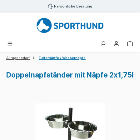
Zum Hauptinhalt springen
Persönliche Beratung
War
Alltagsbedarf
Futternäpfe / Wassernäpfe
Doppelnapfständer mit Näpfe 2x1,75l
Bildergalerie überspringen