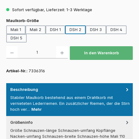
Sofort verfügbar, Lieferzeit: 1-3 Werktage
auswählen
Maulkorb-Größe
Mali 1
Mali 2
DSH 1
DSH 2
DSH 3
DSH 4
DSH 5
Produkt Anzahl: Gib den gewünschten Wert ein oder benutze die Schaltfläch
In den Warenkorb
Artikel-Nr.:
7336316
Beschreibung
Stabiler Maulkorb bestehend aus einem Drahtkorb mit
vernieteten Lederriemen. Ein zusätzlicher Riemen, der die Stirn
hoch ver…
Mehr
Größeninfo
Größe Schnauzen-länge Schnauzen-umfang Kopflänge
Nacken-umfang Schnauzen-breite Schnauzen-höhe Mali 110