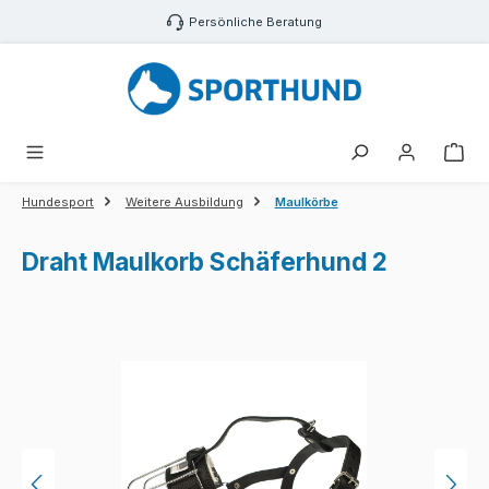
Zum Hauptinhalt springen
Persönliche Beratung
War
Hundesport
Weitere Ausbildung
Maulkörbe
Draht Maulkorb Schäferhund 2
Bildergalerie überspringen