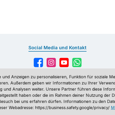
Social Media und Kontakt
Facebook
Instagram
YouTube
WhatsApp
 und Anzeigen zu personalisieren, Funktion für soziale Me
sieren. Außerdem geben wir Informationen zu Ihrer Verwe
g und Analysen weiter. Unsere Partner führen diese Infor
n
, wenn nicht anders angegeben. Preise vor dem Login werden in Eu
eitgestellt haben oder die im Rahmen deiner Nutzung der 
ähnlich. Änderungen vorbehalten.
n Besuch bei uns erfahren dürfen. Informationen zu den Da
 2026 Sporthund - Alle Rechte vorbehalten. Theme by
ThemeWare
ser Webadresse: https://business.safety.google/privacy/
M