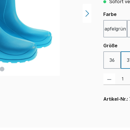
Sofort ver
ausw
Farbe
apfelgrün
ausw
Größe
36
3
Produkt Anzah
Artikel-Nr.: