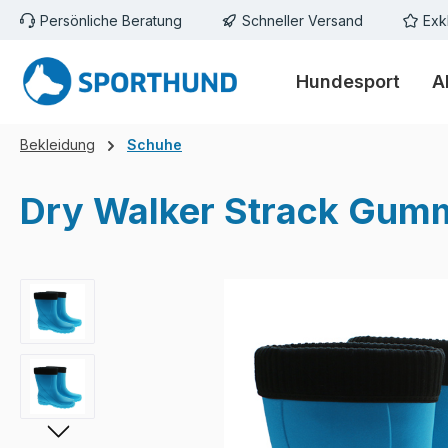
Persönliche Beratung
Schneller Versand
Exk
m Hauptinhalt springen
Zur Suche springen
Zur Hauptnavigation springen
Hundesport
A
Bekleidung
Schuhe
Dry Walker Strack Gummis
Bildergalerie überspringen