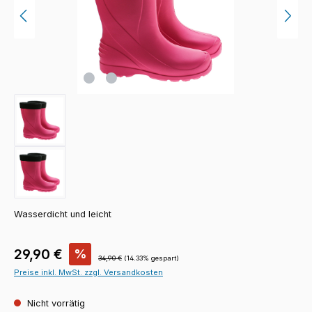
Wasserdicht und leicht
Verkaufspreis:
29,90 €
%
Regulärer Preis:
34,90 €
(14.33% gespart)
Preise inkl. MwSt. zzgl. Versandkosten
Nicht vorrätig