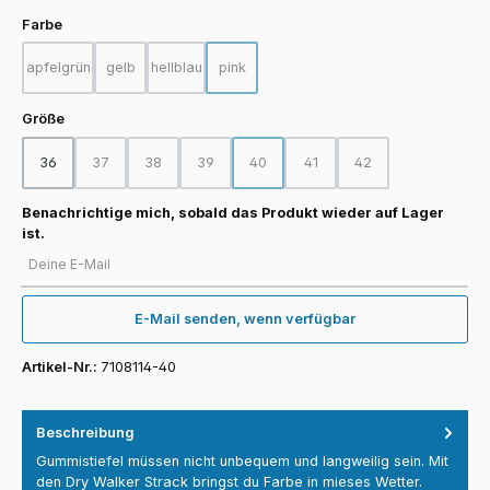
auswählen
Farbe
apfelgrün
gelb
hellblau
pink
(Diese Option ist zurzeit nicht verfügbar.)
(Diese Option ist zurzeit nicht verfügbar.)
(Diese Option ist zurzeit nicht verfügbar.)
(Diese Option ist zurzeit nicht verfügbar.)
auswählen
Größe
36
37
38
39
40
41
42
(Diese Option ist zurzeit nicht verfügbar.)
(Diese Option ist zurzeit nicht verfügbar.)
(Diese Option ist zurzeit nicht verfügbar.)
(Diese Option ist zurzeit nicht verfügba
(Diese Option ist zurzeit nicht
(Diese Option ist zurz
Benachrichtige mich, sobald das Produkt wieder auf Lager
ist.
Deine E-Mail
E-Mail senden, wenn verfügbar
Artikel-Nr.:
7108114-40
Beschreibung
Gummistiefel müssen nicht unbequem und langweilig sein. Mit
den Dry Walker Strack bringst du Farbe in mieses Wetter.